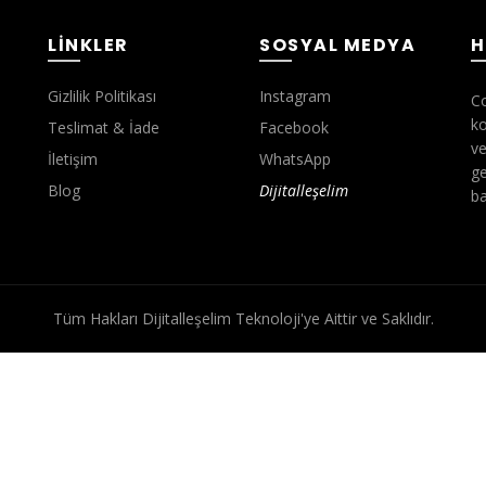
LINKLER
SOSYAL MEDYA
H
Gizlilik Politikası
Instagram
Co
ko
Teslimat & İade
Facebook
ve
İletişim
WhatsApp
ge
Blog
Dijitalleşelim
ba
Tüm Hakları Dijitalleşelim Teknoloji'ye Aittir ve Saklıdır.