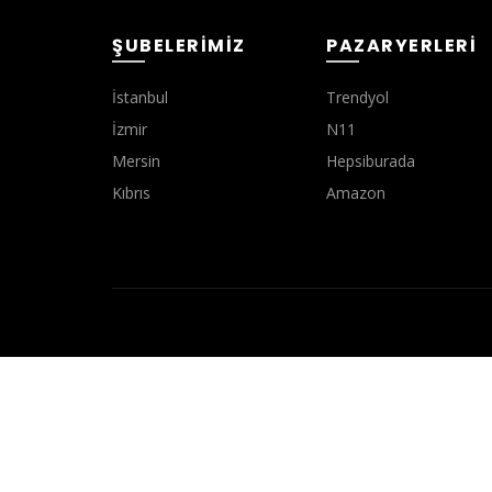
ŞUBELERIMIZ
PAZARYERLERI
İstanbul
Trendyol
İzmir
N11
Mersin
Hepsiburada
Kıbrıs
Amazon