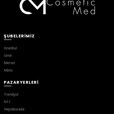
ŞUBELERIMIZ
İstanbul
İzmir
Mersin
Kıbrıs
PAZARYERLERI
Trendyol
N11
Hepsiburada