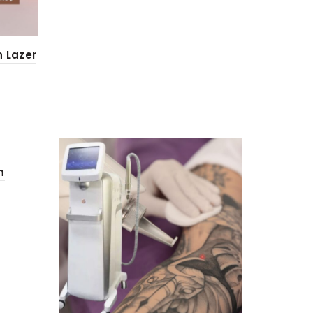
n Lazer
m