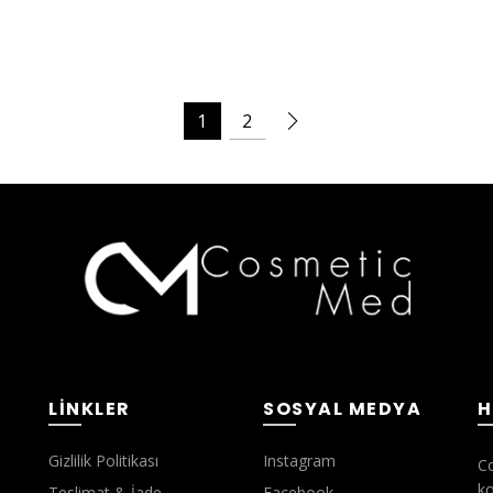
1
2
LINKLER
SOSYAL MEDYA
H
Gizlilik Politikası
Instagram
Co
ko
Teslimat & İade
Facebook