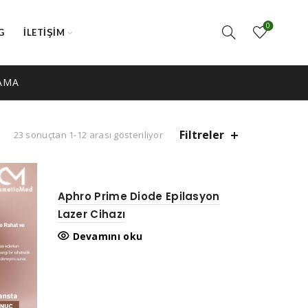
0
G
İLETIŞIM
AMA
Filtreler
23 sonuçtan 1-12 arası gösteriliyor
Aphro Prime Diode Epilasyon
Lazer Cihazı
Devamını oku