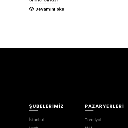
Devamını oku
ŞUBELERIMIZ
PAZARYERLERI
İstanbul
Trendyol
İzmir
N11