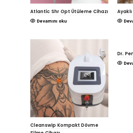
Atlantic Shr Opt Ütüleme Cihazı
Ayakl
Devamını oku
Dev
Dr. Pe
Dev
Cleanswip Kompakt Dövme
Silme Cihazı