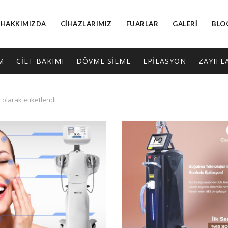
HAKKIMIZDA
CIHAZLARIMIZ
FUARLAR
GALERI
BLO
M
CİLT BAKIMI
DÖVME SİLME
EPİLASYON
ZAYIFL
olarak etiketlendi