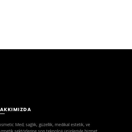
AKKIMIZDA
smetic Med; sağlık, güzellik, medikal estetik, ve
zmetik sektörlerine son teknoloji ürünleriyle hizmet