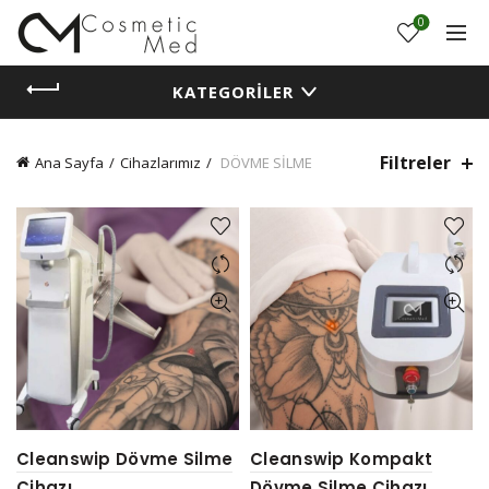
0
KATEGORILER
Filtreler
Ana Sayfa
Cihazlarımız
DÖVME SİLME
Cleanswip Dövme Silme
Cleanswip Kompakt
Cihazı
Dövme Silme Cihazı