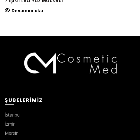
7 Işıklı Led Yüz Maskesi
Devamını oku
ŞUBELERIMIZ
İstanbul
İzmir
Mersin