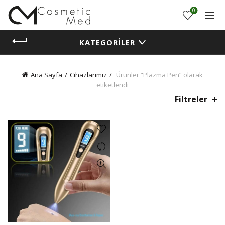
0
KATEGORILER
Ana Sayfa
Cihazlarımız
Ürünler “Plazma Pen” olarak
etiketlendi
Filtreler