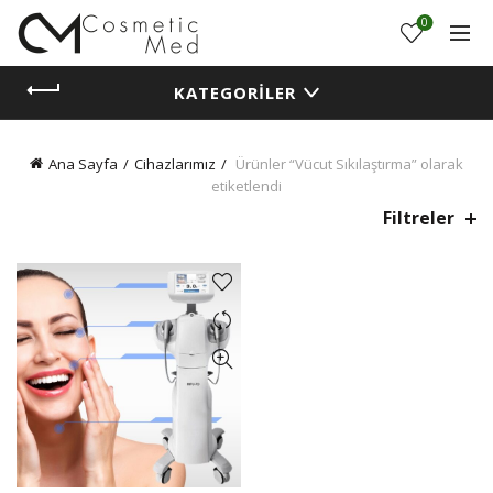
0
KATEGORILER
Ana Sayfa
Cihazlarımız
Ürünler “Vücut Sıkılaştırma” olarak
etiketlendi
Filtreler