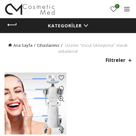
0
KATEGORILER
Ana Sayfa
Cihazlarımız
Ürünler “Vücut Sıkılaştırma” olarak
etiketlendi
Filtreler